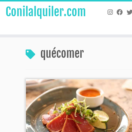
Conilalquiler.com
Saltar
al
quécomer
contenido